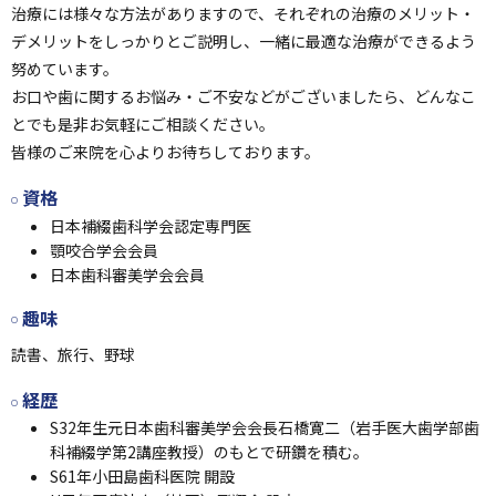
治療には様々な方法がありますので、それぞれの治療のメリット・
デメリットをしっかりとご説明し、一緒に最適な治療ができるよう
努めています。
お口や歯に関するお悩み・ご不安などがございましたら、どんなこ
とでも是非お気軽にご相談ください。
皆様のご来院を心よりお待ちしております。
資格
日本補綴歯科学会認定専門医
顎咬合学会会員
日本歯科審美学会会員
趣味
読書、旅行、野球
経歴
S32年生
元日本歯科審美学会会長石橋寛二（岩手医大歯学部歯
科補綴学第2講座教授）のもとで研鑽を積む。
S61年
小田島歯科医院 開設