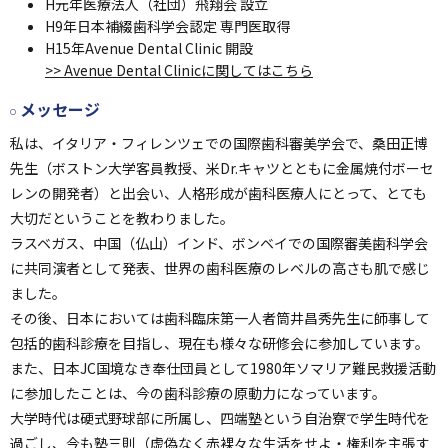
H元年
医療法人（社団）飛翔会 設立
H9年
日本補綴歯科学会認定 専門医取得
H15年
Avenue Dental Clinic 開設
>> Avenue Dental Clinicに関してはこちら
メッセージ
私は、イタリア・フィレンツェでの国際歯科審美学会で、桑田正博
先生（ボストン大学客員教授、米Dr.キャツとともに金属焼付ボーセ
レンの開発者）と出会い、人格形成が歯科医療人にとって、とても
大切だということを教わりました。
ラスベガス、中国（仏山）インド、ボンベイでの国際審美歯科学会
に共同演者として発表、世界の歯科医療のレベルの高さも肌で感じ
ました。
その後、日本においては歯科臨床第一人者筒井昌秀先生に師事して
包括的歯科診療を目指し、現在も様々な研修会に参加しています。
また、日本JC国境なき奉仕団員として1980年ソマリア難民救援活動
に参加したことは、今の歯科診療の原動力になっています。
大学時代は硬式野球部に所属し、四端塾という自治寮で学生時代を
過ごし、今も塾三則（虚偽なく赤裸々な生活をせよ・権利を主張す